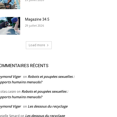
Magazine 34.5
29 juillet 2026
Load more
OMMENTAIRES RÉCENTS
aymond Viger
Robots et poupées sexuelles :
on
pports humains menacés?
Robots et poupées sexuelles :
colas.casini
on
pports humains menacés?
aymond Viger
Les dessous du recyclage
on
Les dessous du recyclage
nielle Simard
on