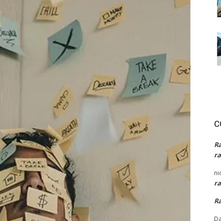
C
R
ra
ni
ra
R
Da