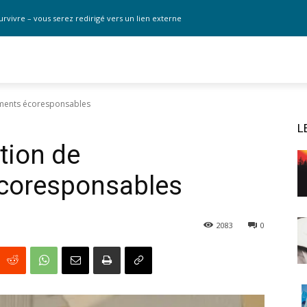
urvivre – vous serez redirigé vers un lien externe
ements écoresponsables
L
ption de
coresponsables
2083
0