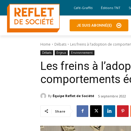
Café-Graffiti
Éditions TNT
S
JE SUIS ABONNÉ(E)
Home
Débats
Les freins à l’adoption de comport
Débats
Enjeux
Environnement
Les freins à l’ado
comportements é
By
Équipe Reflet de Société
5 septembre 2022
Share