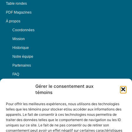
Table rondes
PDF Magazines
À propos
Coordonnées
Mission
Historique
Notre équipe
Partenaires
FAQ
Gérer le consentement aux
Offre d’emploi
témoins
Conditions générales
Pour offrir les meilleures expériences, nous utilisons des technologies
telles que les témoins pour stocker et/ou accéder aux informations des
appareils. Le fait de consentir à ces technologies nous permettra de
Nous Suivre
traiter des données telles que le comportement de navigation ou les ID
uniques sur ce site. Le fait de ne pas consentir ou de retirer son
consentement peut avoir un effet négatif sur certaines caractéristiques