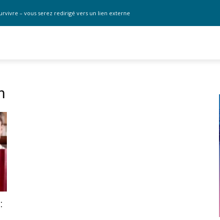
urvivre – vous serez redirigé vers un lien externe
n
: