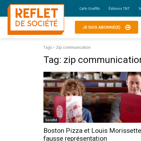
Café-Graffiti
Éditions TNT
S
JE SUIS ABONNÉ(E)
Tags
Zip communication
Tag:
zip communicatio
Société
Boston Pizza et Louis Morissette
fausse représentation