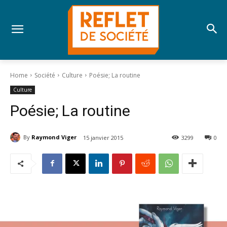
Home
Société
Culture
Poésie; La routine
Culture
Poésie; La routine
By
Raymond Viger
15 janvier 2015
3299
0