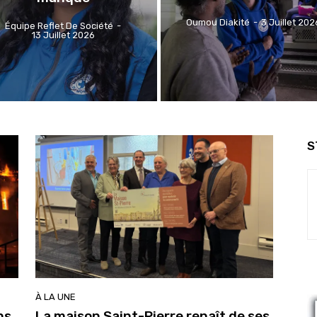
Oumou Diakité
-
3 Juillet 202
Équipe Reflet De Société
-
13 Juillet 2026
S
À LA UNE
ons
La maison Saint-Pierre renaît de ses