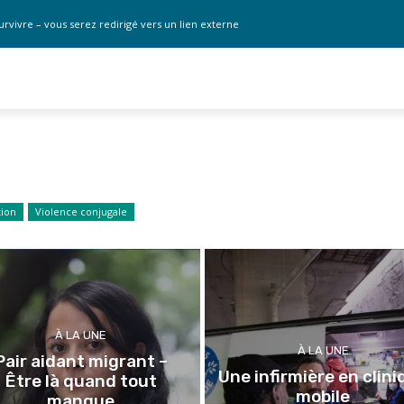
urvivre – vous serez redirigé vers un lien externe
tion
Violence conjugale
À LA UNE
À LA UNE
Pair aidant migrant –
Une infirmière en clini
Être là quand tout
mobile
manque