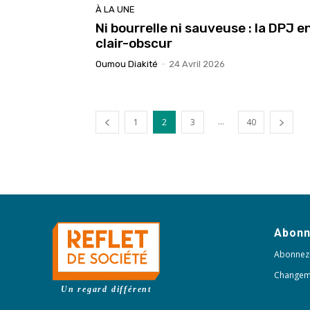
À LA UNE
Ni bourrelle ni sauveuse : la DPJ e
clair-obscur
Oumou Diakité
-
24 Avril 2026
...
1
2
3
40
Abon
Abonnez
Changem
Un regard différent