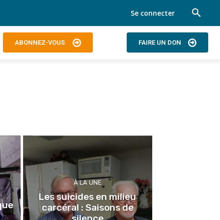
Se connecter
ABONNEZ-VOUS
FAIRE UN DON
À LA UNE
Les suicides en milieu
que
carcéral : Saisons de
silence