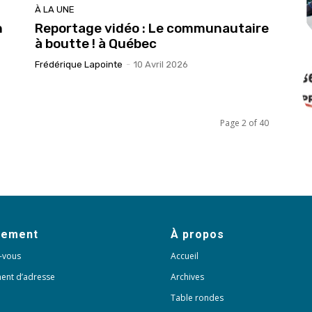
À LA UNE
n
Reportage vidéo : Le communautaire
à boutte ! à Québec
Frédérique Lapointe
-
10 Avril 2026
Page 2 of 40
nement
À propos
-vous
Accueil
ent d’adresse
Archives
Table rondes