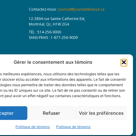
Contactez-nous :
journal@journaldelarue.ca
12-3894 rue Sainte-Catherine Est,
Montréal, Qc, H1W 2G4
TÉL : 514-256-9000
SANS-FRAIS : 1-877-256-9009
Gérer le consentement aux témoins
les meilleures expériences, nous utilisons des technologies telles que les
 stocker et/ou accéder aux informations des appareils. Le fait de consentir
ologies nous permettra de traiter des données telles que le comportement
n ou les ID uniques sur ce site. Le fait de ne pas consentir ou de retirer son
 peut avoir un effet négatif sur certaines caractéristiques et fonctions.
cepter
Refuser
Voir les préférences
Politique de témoins
Politique de témoins