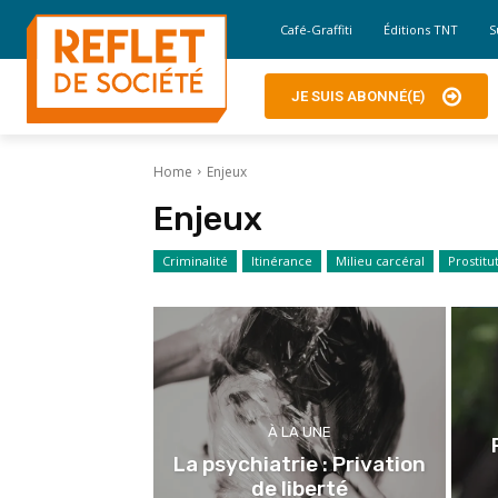
Café-Graffiti
Éditions TNT
S
JE SUIS ABONNÉ(E)
Home
Enjeux
Enjeux
Criminalité
Itinérance
Milieu carcéral
Prostitu
À LA UNE
La psychiatrie : Privation
de liberté