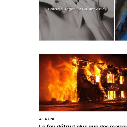
Colin McGregor
-
31 Juillet 2026
À LA UNE
Le feu détruit plus que des mais