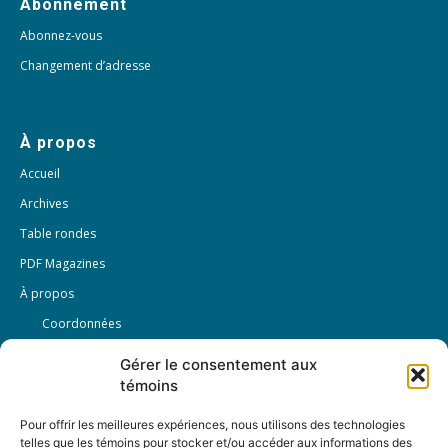
Abonnement
Abonnez-vous
Changement d’adresse
À propos
Accueil
Archives
Table rondes
PDF Magazines
À propos
Coordonnées
Mission
Gérer le consentement aux
Historique
témoins
Notre équipe
Pour offrir les meilleures expériences, nous utilisons des technologies
Partenaires
telles que les témoins pour stocker et/ou accéder aux informations des