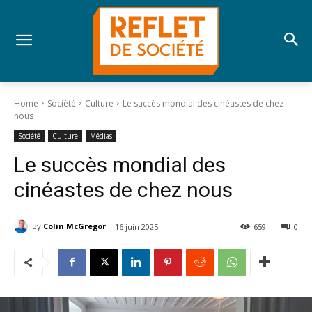
Home
Société
Culture
Le succès mondial des cinéastes de chez
nous
Société
Culture
Médias
Le succès mondial des
cinéastes de chez nous
By
Colin McGregor
16 juin 2025
659
0