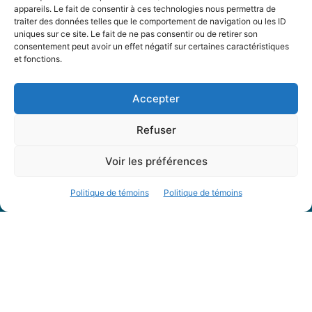
appareils. Le fait de consentir à ces technologies nous permettra de
FAQ
traiter des données telles que le comportement de navigation ou les ID
uniques sur ce site. Le fait de ne pas consentir ou de retirer son
consentement peut avoir un effet négatif sur certaines caractéristiques
Offre d’emploi
et fonctions.
Conditions générales
Accepter
Nous Suivre
Refuser
Voir les préférences
Politique de témoins
Politique de témoins
Contactez-nous :
journal@journaldelarue.ca
12-3894 rue Sainte-Catherine Est,
Montréal, Qc, H1W 2G4
TÉL : 514-256-9000
SANS-FRAIS : 1-877-256-9009
© Reflet de Société -
Politique d'utilisation