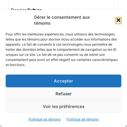
Dossier
Culture.
Gérer le consentement aux
témoins
« Il faut s’unir pour construire un monde meilleur »
Pour offrir les meilleures expériences, nous utilisons des technologies
telles que les témoins pour stocker et/ou accéder aux informations des
L’auteure-compositrice-interprète innue Kathia Rock
appareils. Le fait de consentir à ces technologies nous permettra de
traiter des données telles que le comportement de navigation ou les ID
était l’invitée de David Goudreault pour la deuxième
uniques sur ce site. Le fait de ne pas consentir ou de retirer son
lecture du projet Déconfine tes pensées en novembre
consentement peut avoir un effet négatif sur certaines caractéristiques
2020. L’occasion d’aborder avec elle son parcours
et fonctions.
d’artiste autochtone, sa culture et sa place dans
l’industrie musicale d’aujourd’hui.
Accepter
Refuser
Dossier
Culture.
Voir les préférences
Mister Big : un outil contre les
Politique de témoins
Politique de témoins
relations toxiques