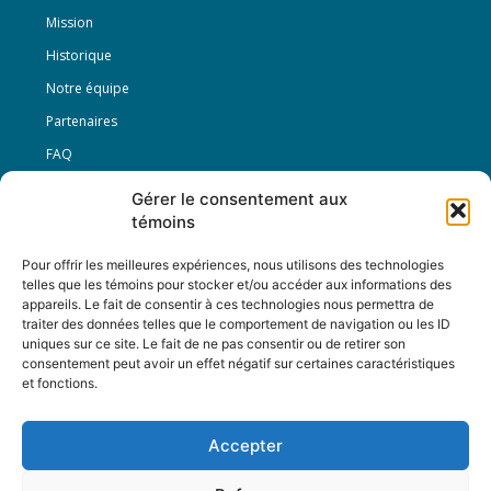
Mission
Historique
Notre équipe
Partenaires
FAQ
Gérer le consentement aux
Offre d’emploi
témoins
Conditions générales
Pour offrir les meilleures expériences, nous utilisons des technologies
telles que les témoins pour stocker et/ou accéder aux informations des
appareils. Le fait de consentir à ces technologies nous permettra de
Nous Suivre
traiter des données telles que le comportement de navigation ou les ID
uniques sur ce site. Le fait de ne pas consentir ou de retirer son
consentement peut avoir un effet négatif sur certaines caractéristiques
et fonctions.
Contactez-nous :
journal@journaldelarue.ca
Accepter
12-3894 rue Sainte-Catherine Est,
Montréal, Qc, H1W 2G4