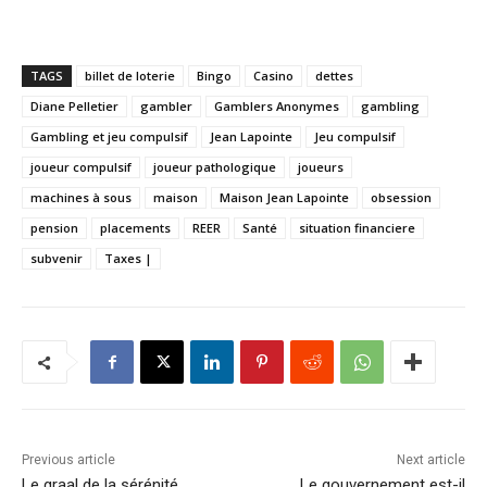
TAGS
billet de loterie
Bingo
Casino
dettes
Diane Pelletier
gambler
Gamblers Anonymes
gambling
Gambling et jeu compulsif
Jean Lapointe
Jeu compulsif
joueur compulsif
joueur pathologique
joueurs
machines à sous
maison
Maison Jean Lapointe
obsession
pension
placements
REER
Santé
situation financiere
subvenir
Taxes |
Previous article
Next article
Le graal de la sérénité
Le gouvernement est-il