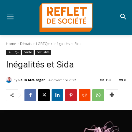
Home
Débats
LGBTQ+
Inégalités et Sida
LGBTQ+
Santé
Sexualité
Inégalités et Sida
By
Colin McGregor
4 novembre 2022
1593
0