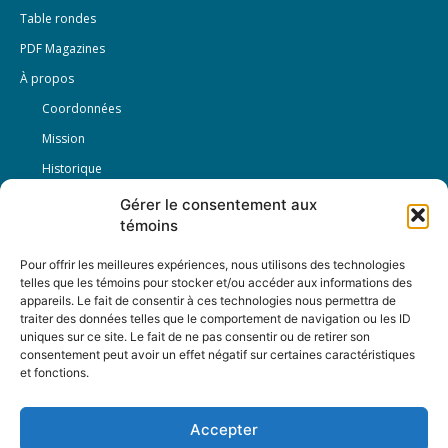
Table rondes
PDF Magazines
À propos
Coordonnées
Mission
Historique
Notre équipe
Gérer le consentement aux
témoins
Partenaires
FAQ
Pour offrir les meilleures expériences, nous utilisons des technologies
telles que les témoins pour stocker et/ou accéder aux informations des
appareils. Le fait de consentir à ces technologies nous permettra de
Offre d’emploi
traiter des données telles que le comportement de navigation ou les ID
Conditions générales
uniques sur ce site. Le fait de ne pas consentir ou de retirer son
consentement peut avoir un effet négatif sur certaines caractéristiques
et fonctions.
Nous Suivre
Accepter