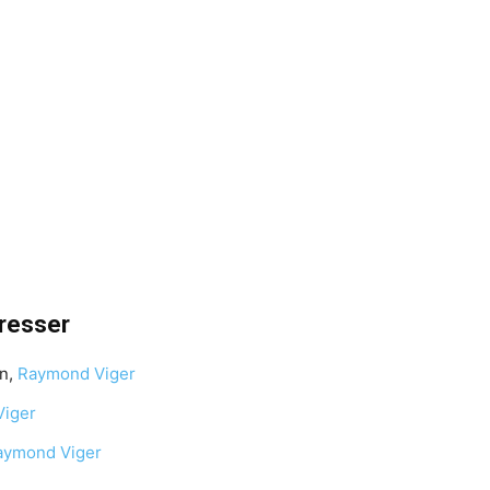
éresser
n,
Raymond Viger
iger
aymond Viger