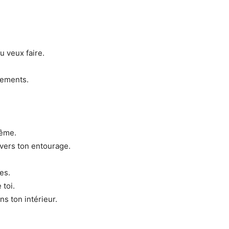
 veux faire.
gements.
même.
nvers ton entourage.
es.
 toi.
s ton intérieur.