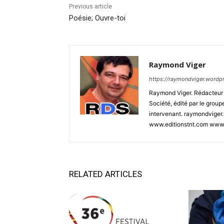
Previous article
Poésie; Ouvre-toi
Raymond Viger
https://raymondviger.wordp
Raymond Viger. Rédacteur e
Société, édité par le group
intervenant. raymondviger
www.editionstnt.com www.s
RELATED ARTICLES