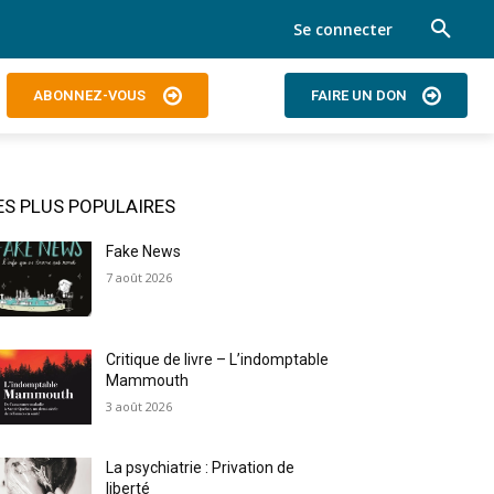
Se connecter
ABONNEZ-VOUS
FAIRE UN DON
ES PLUS POPULAIRES
Fake News
7 août 2026
Critique de livre – L’indomptable
Mammouth
3 août 2026
La psychiatrie : Privation de
liberté