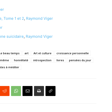
er
e, Tome 1 et 2
,
Raymond Viger
er
nne suicidaire
,
Raymond Viger
. Le beau temps
art
Art et culture
croissance personnelle
i-même
honnêteté
introspection
livres
pensées du jour
xtes à méditer