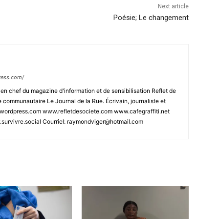
Next article
Poésie; Le changement
ress.com/
n chef du magazine d'information et de sensibilisation Reflet de
e communautaire Le Journal de la Rue. Écrivain, journaliste et
.wordpress.com www.refletdesociete.com www.cafegraffiti.net
urvivre.social Courriel: raymondviger@hotmail.com