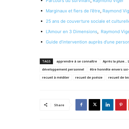
Parcours du survivant
,
Raymond Viger
Marginaux et fiers de l’être
,
Raymond Vig
25 ans de couverture sociale et culturell
L’Amour en 3 Dimensions
,
Raymond Vig
Guide d’intervention auprès d’une perso
TAGS
apprendre à se connaître
Après la pluie..
développement personnel
être honnête envers so
recueil à méditer
recueil de poésie
recueil de te
Share