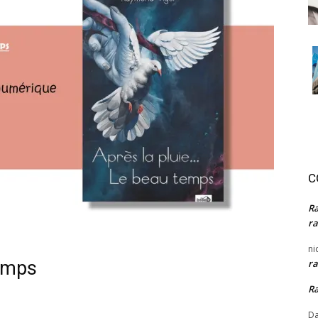
C
R
ra
ni
temps
ra
R
Da