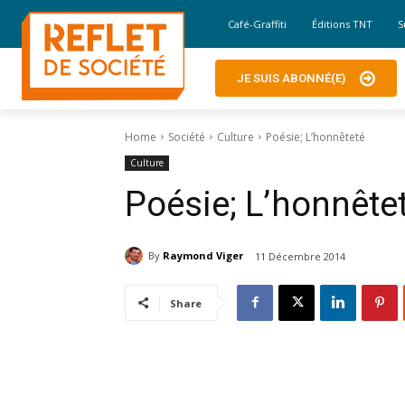
Café-Graffiti
Éditions TNT
S
JE SUIS ABONNÉ(E)
Home
Société
Culture
Poésie; L’honnêteté
Culture
Poésie; L’honnête
By
Raymond Viger
11 Décembre 2014
Share