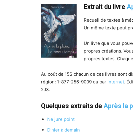
Extrait du livre
Ap
Recueil de textes à mé
Un même texte peut pre
Un livre que vous pou
propres créations. Vou
propres textes. Chaque
Au coût de 15$ chacun de ces livres sont d
région:
1-877-256-9009 ou p
ar
Internet
. Éd
2J3.
Quelques extraits de
Après la 
Ne jure point
D’hier à demain