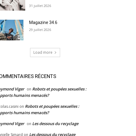
31 juillet 2026
Magazine 34.6
29 juillet 2026
Load more
OMMENTAIRES RÉCENTS
aymond Viger
Robots et poupées sexuelles :
on
pports humains menacés?
Robots et poupées sexuelles :
colas.casini
on
pports humains menacés?
aymond Viger
Les dessous du recyclage
on
Les dessous du recyclage
nielle Simard
on