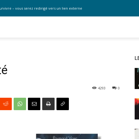
urvivre – vous serez redirigé vers un lien externe
L
té
4293
0