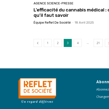
AGENCE SCIENCE-PRESSE
L’efficacité du cannabis médical : 
qu’il faut savoir
Équipe Reflet De Société
-
18 Avril 2025
...
1
2
3
4
21
Abon
Abonnez
Changem
Un regard différent