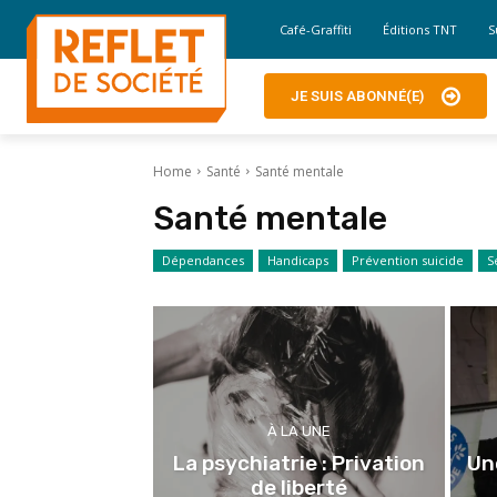
Café-Graffiti
Éditions TNT
S
JE SUIS ABONNÉ(E)
Home
Santé
Santé mentale
Santé mentale
Dépendances
Handicaps
Prévention suicide
S
À LA UNE
La psychiatrie : Privation
Un
de liberté