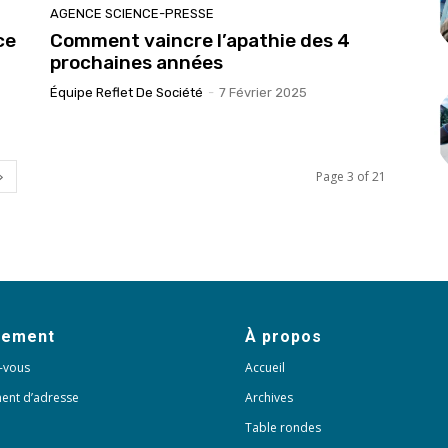
AGENCE SCIENCE-PRESSE
ce
Comment vaincre l’apathie des 4
prochaines années
Équipe Reflet De Société
-
7 Février 2025
Page 3 of 21
nement
À propos
-vous
Accueil
ent d’adresse
Archives
Table rondes