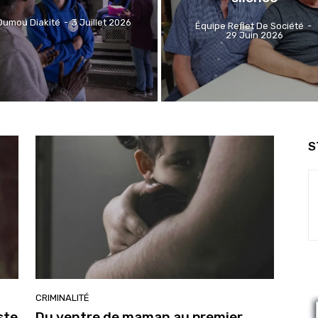
Oumou Diakité
-
3 Juillet 2026
Équipe Reflet De Société
-
29 Juin 2026
S
CRIMINALITÉ
ste
Du ventre de maman au premier