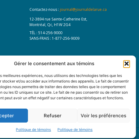
Contactez-nous :
journal@journaldelarue.ca
12-3894 rue Sainte-Catherine Est,
Montréal, Qc, H1W 2G4
TÉL : 514-256-9000
SANS-FRAIS : 1-877-256-9009
Gérer le consentement aux témoins
les meilleures expériences, nous utilisons des technologies telles que les
 stocker et/ou accéder aux informations des appareils. Le fait de consentir
ologies nous permettra de traiter des données telles que le comportement
n ou les ID uniques sur ce site. Le fait de ne pas consentir ou de retirer son
 peut avoir un effet négatif sur certaines caractéristiques et fonctions.
cepter
Refuser
Voir les préférences
Politique de témoins
Politique de témoins