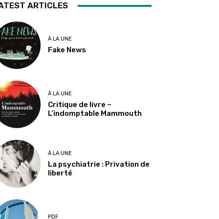
ATEST ARTICLES
À LA UNE
Fake News
À LA UNE
Critique de livre –
L’indomptable Mammouth
À LA UNE
La psychiatrie : Privation de
liberté
PDF