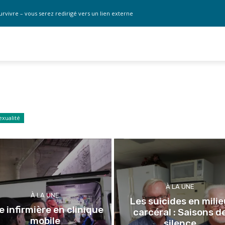
urvivre – vous serez redirigé vers un lien externe
exualité
À LA UNE
À LA UNE
Les suicides en mili
e infirmière en clinique
carcéral : Saisons d
mobile
silence