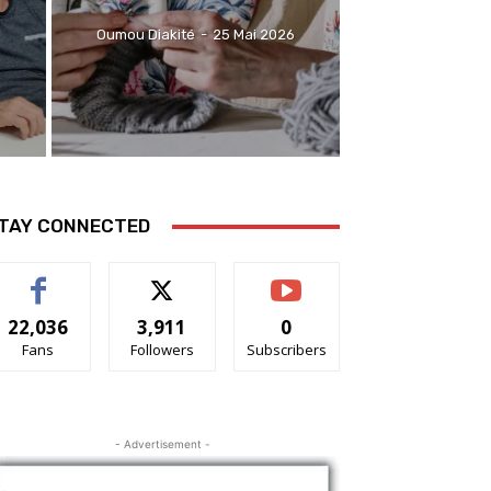
Oumou Diakité
-
25 Mai 2026
TAY CONNECTED
22,036
3,911
0
Fans
Followers
Subscribers
- Advertisement -