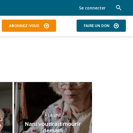
Se connecter
ABONNEZ-VOUS
FAIRE UN DON
À LA UNE
eu
Nani voudrait mourir
e
demain