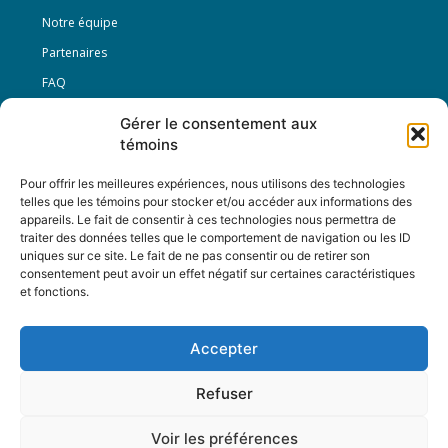
Notre équipe
Partenaires
FAQ
Gérer le consentement aux
Offre d’emploi
témoins
Conditions générales
Pour offrir les meilleures expériences, nous utilisons des technologies
telles que les témoins pour stocker et/ou accéder aux informations des
appareils. Le fait de consentir à ces technologies nous permettra de
Nous Suivre
traiter des données telles que le comportement de navigation ou les ID
uniques sur ce site. Le fait de ne pas consentir ou de retirer son
consentement peut avoir un effet négatif sur certaines caractéristiques
et fonctions.
Contactez-nous :
journal@journaldelarue.ca
Accepter
12-3894 rue Sainte-Catherine Est,
Montréal, Qc, H1W 2G4
Refuser
TÉL : 514-256-9000
SANS-FRAIS : 1-877-256-9009
Voir les préférences