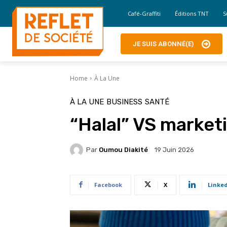
Café-Graffiti
Éditions TNT
S
JE SUIS ABONNÉ(E)
Home
À La Une
À LA UNE
BUSINESS
SANTÉ
“Halal” VS marketi
Par
Oumou Diakité
19 Juin 2026
Facebook
X
Linke