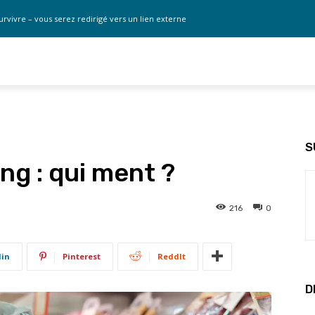
urvivre – vous serez redirigé vers un lien externe
S
ng : qui ment ?
216
0
din
Pinterest
ReddIt
D