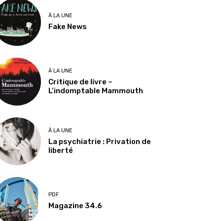
À LA UNE
Fake News
À LA UNE
Critique de livre –
L’indomptable Mammouth
À LA UNE
La psychiatrie : Privation de
liberté
PDF
Magazine 34.6