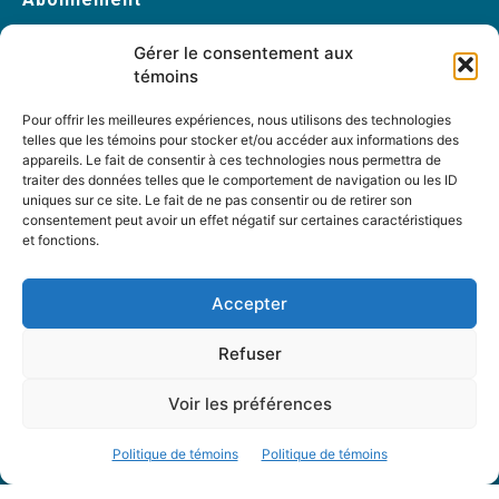
Abonnez-vous
Gérer le consentement aux
Changement d’adresse
témoins
Pour offrir les meilleures expériences, nous utilisons des technologies
telles que les témoins pour stocker et/ou accéder aux informations des
À propos
appareils. Le fait de consentir à ces technologies nous permettra de
traiter des données telles que le comportement de navigation ou les ID
Accueil
uniques sur ce site. Le fait de ne pas consentir ou de retirer son
Archives
consentement peut avoir un effet négatif sur certaines caractéristiques
et fonctions.
Table rondes
PDF Magazines
Accepter
À propos
Refuser
Coordonnées
Mission
Voir les préférences
Historique
Notre équipe
Politique de témoins
Politique de témoins
Partenaires