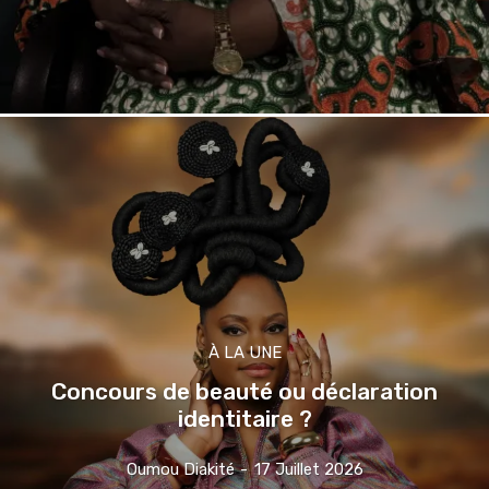
À LA UNE
Concours de beauté ou déclaration
identitaire ?
Oumou Diakité
-
17 Juillet 2026