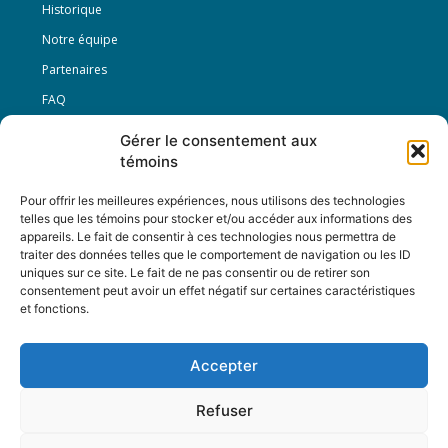
Historique
Notre équipe
Partenaires
FAQ
Gérer le consentement aux
Offre d’emploi
témoins
Conditions générales
Pour offrir les meilleures expériences, nous utilisons des technologies
telles que les témoins pour stocker et/ou accéder aux informations des
appareils. Le fait de consentir à ces technologies nous permettra de
Nous Suivre
traiter des données telles que le comportement de navigation ou les ID
uniques sur ce site. Le fait de ne pas consentir ou de retirer son
consentement peut avoir un effet négatif sur certaines caractéristiques
et fonctions.
Contactez-nous :
journal@journaldelarue.ca
Accepter
12-3894 rue Sainte-Catherine Est,
Montréal, Qc, H1W 2G4
Refuser
TÉL : 514-256-9000
SANS-FRAIS : 1-877-256-9009