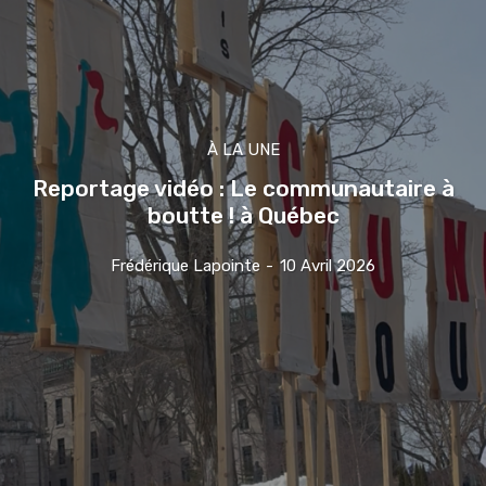
À LA UNE
Reportage vidéo : Le communautaire à
boutte ! à Québec
Frédérique Lapointe
-
10 Avril 2026