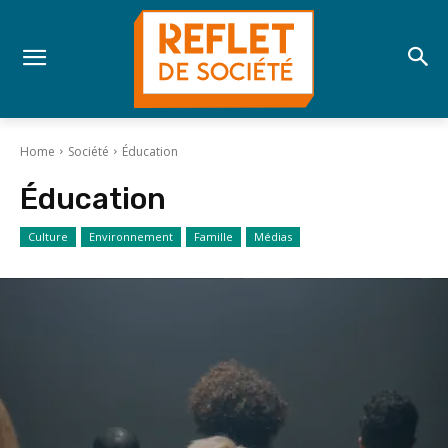
Home
Société
Éducation
Éducation
Culture
Environnement
Famille
Médias