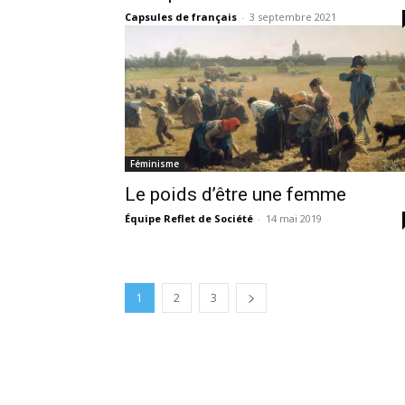
Capsules de français
-
3 septembre 2021
Féminisme
Le poids d’être une femme
Équipe Reflet de Société
-
14 mai 2019
1
2
3