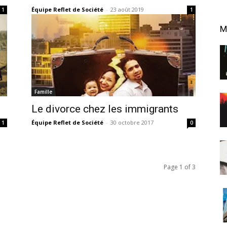
Équipe Reflet de Société
-
23 août 2019
1
1
M
Famille
Le divorce chez les immigrants
Équipe Reflet de Société
-
30 octobre 2017
1
0
Page 1 of 3