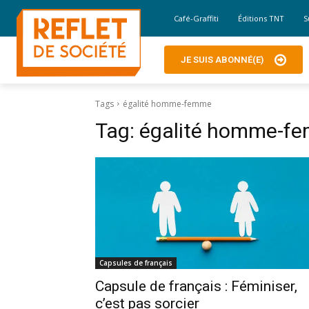
Café-Graffiti
Éditions TNT
S
JE SUIS ABONNÉ(E)
Tags
égalité homme-femme
Tag:
égalité homme-f
Capsules de français
Capsule de français : Féminiser,
c’est pas sorcier