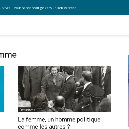
urvivre – vous serez redirigé vers un lien externe
emme
Féminisme
La femme, un homme politique
comme les autres ?