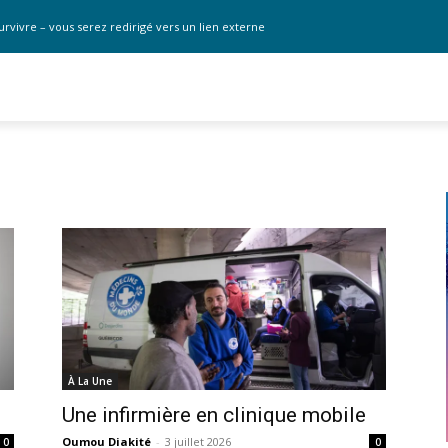
urvivre – vous serez redirigé vers un lien externe
À La Une
Une infirmière en clinique mobile
Oumou Diakité
-
3 juillet 2026
0
0