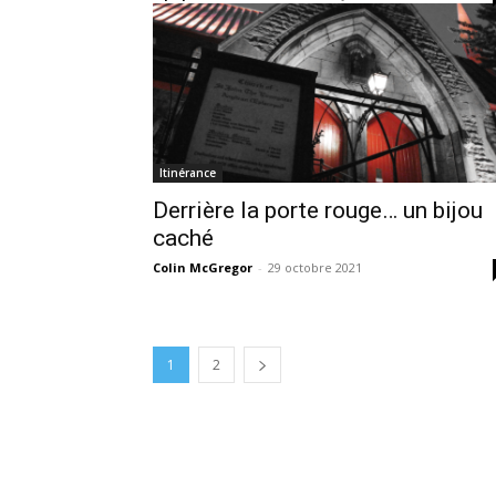
Itinérance
Derrière la porte rouge… un bijou
caché
Colin McGregor
-
29 octobre 2021
1
2