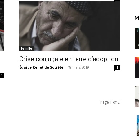
M
Famille
Crise conjugale en terre d’adoption
Équipe Reflet de Société
-
18 mars 2019
1
1
Page 1 of 2