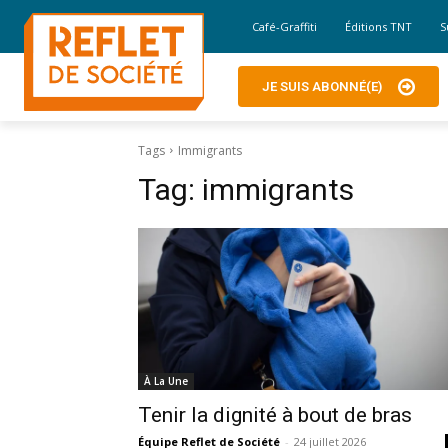
Café-Graffiti
Éditions TNT
S
JE SUIS ABONNÉ(E)
Tags
Immigrants
Tag:
immigrants
À La Une
Tenir la dignité à bout de bras
Équipe Reflet de Société
-
24 juillet 2026