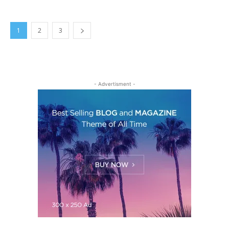
1
2
3
- Advertisment -