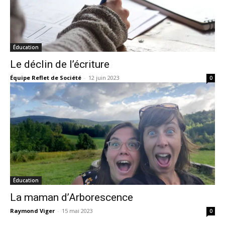
Éducation
Le déclin de l’écriture
Équipe Reflet de Société
-
12 juin 2023
0
Éducation
La maman d’Arborescence
Raymond Viger
-
15 mai 2023
0