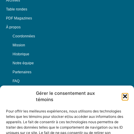
Archives
Table rondes
PDF Magazines
À propos
Coordonnées
Mission
Historique
Notre équipe
Partenaires
FAQ
Gérer le consentement aux
Offre d’emploi
témoins
Conditions générales
Pour offrir les meilleures expériences, nous utilisons des technologies
telles que les témoins pour stocker et/ou accéder aux informations des
appareils. Le fait de consentir à ces technologies nous permettra de
Nous Suivre
traiter des données telles que le comportement de navigation ou les ID
uniques sur ce site. Le fait de ne pas consentir ou de retirer son