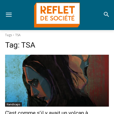
Tags
TSA
Tag:
TSA
Handicaps
C’est comme s’il y avait un volcan à