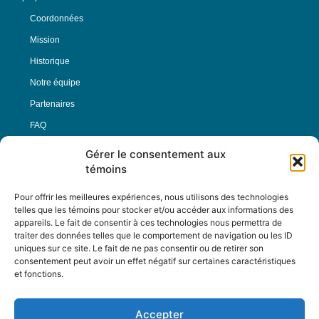
Coordonnées
Mission
Historique
Notre équipe
Partenaires
FAQ
Gérer le consentement aux
Offre d’emploi
témoins
Conditions générales
Pour offrir les meilleures expériences, nous utilisons des technologies
telles que les témoins pour stocker et/ou accéder aux informations des
appareils. Le fait de consentir à ces technologies nous permettra de
Nous Suivre
traiter des données telles que le comportement de navigation ou les ID
uniques sur ce site. Le fait de ne pas consentir ou de retirer son
consentement peut avoir un effet négatif sur certaines caractéristiques
et fonctions.
Contactez-nous :
journal@journaldelarue.ca
Accepter