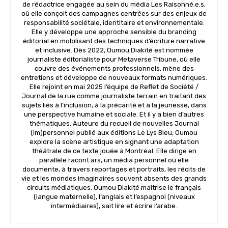
de rédactrice engagée au sein du média Les Raisonné.e.s,
où elle conçoit des campagnes centrées sur des enjeux de
responsabilité sociétale, identitaire et environnementale.
Elle y développe une approche sensible du branding
éditorial en mobilisant des techniques d’écriture narrative
et inclusive. Dès 2022, Oumou Diakité est nommée
journaliste éditorialiste pour Metaverse Tribune, où elle
couvre des événements professionnels, mène des
entretiens et développe de nouveaux formats numériques.
Elle rejoint en mai 2025 l’équipe de Reflet de Société /
Journal de la rue comme journaliste terrain en traitant des
sujets liés à l’inclusion, à la précarité et à la jeunesse, dans
une perspective humaine et sociale. Et il y a bien d’autres
thématiques. Auteure du recueil de nouvelles Journal
(im)personnel publié aux éditions Le Lys Bleu, Oumou
explore la scène artistique en signant une adaptation
théâtrale de ce texte jouée à Montréal. Elle dirige en
parallèle racont ars, un média personnel où elle
documente, à travers reportages et portraits, les récits de
vie et les mondes imaginaires souvent absents des grands
circuits médiatiques. Oumou Diakité maîtrise le français
(langue maternelle), l’anglais et l’espagnol (niveaux
intermédiaires), sait lire et écrire l’arabe.