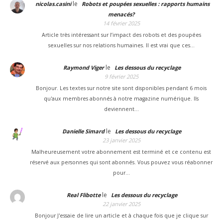
le
nicolas.casini
Robots et poupées sexuelles : rapports humains
menacés?
14 février 2025
Article très intéressant sur l’impact des robots et des poupées
sexuelles sur nos relations humaines. Il est vrai que ces…
le
Raymond Viger
Les dessous du recyclage
9 février 2025
Bonjour. Les textes sur notre site sont disponibles pendant 6 mois
qu'aux membres abonnés à notre magazine numérique. Ils
deviennent…
le
Danielle Simard
Les dessous du recyclage
23 janvier 2025
Malheureusement votre abonnement est terminé et ce contenu est
réservé aux personnes qui sont abonnés. Vous pouvez vous réabonner
pour…
le
Real Flibotte
Les dessous du recyclage
22 janvier 2025
Bonjour J'essaie de lire un article et à chaque fois que je clique sur