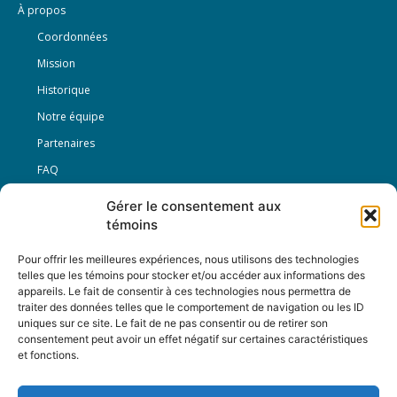
À propos
Coordonnées
Mission
Historique
Notre équipe
Partenaires
FAQ
Gérer le consentement aux
Offre d’emploi
témoins
Conditions générales
Pour offrir les meilleures expériences, nous utilisons des technologies
telles que les témoins pour stocker et/ou accéder aux informations des
appareils. Le fait de consentir à ces technologies nous permettra de
Nous Suivre
traiter des données telles que le comportement de navigation ou les ID
uniques sur ce site. Le fait de ne pas consentir ou de retirer son
consentement peut avoir un effet négatif sur certaines caractéristiques
et fonctions.
Contactez-nous :
journal@journaldelarue.ca