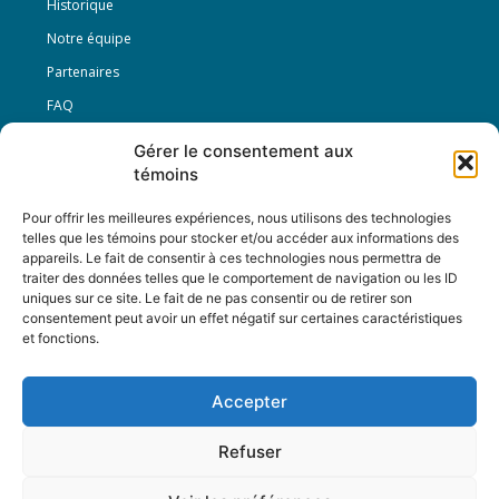
Historique
Notre équipe
Partenaires
FAQ
Gérer le consentement aux
Offre d’emploi
témoins
Conditions générales
Pour offrir les meilleures expériences, nous utilisons des technologies
telles que les témoins pour stocker et/ou accéder aux informations des
appareils. Le fait de consentir à ces technologies nous permettra de
Nous Suivre
traiter des données telles que le comportement de navigation ou les ID
uniques sur ce site. Le fait de ne pas consentir ou de retirer son
consentement peut avoir un effet négatif sur certaines caractéristiques
et fonctions.
Contactez-nous :
journal@journaldelarue.ca
Accepter
12-3894 rue Sainte-Catherine Est,
Montréal, Qc, H1W 2G4
Refuser
TÉL : 514-256-9000
SANS-FRAIS : 1-877-256-9009