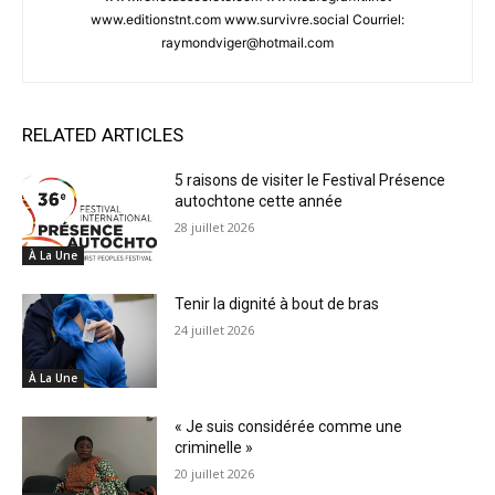
www.editionstnt.com www.survivre.social Courriel:
raymondviger@hotmail.com
RELATED ARTICLES
5 raisons de visiter le Festival Présence
autochtone cette année
28 juillet 2026
À La Une
Tenir la dignité à bout de bras
24 juillet 2026
À La Une
« Je suis considérée comme une
criminelle »
20 juillet 2026