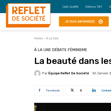
Café-Graffiti
Éditions TNT
S
JE SUIS ABONNÉ(E)
Home
À La Une
À LA UNE
DÉBATS
FÉMINISME
La beauté dans le
Par
Équipe Reflet De Société
30 Janvier 
Facebook
X
Linke