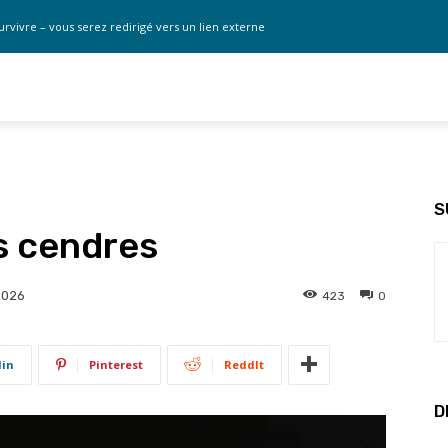
urvivre – vous serez redirigé vers un lien externe
S
s cendres
423
0
2026
din
Pinterest
ReddIt
D