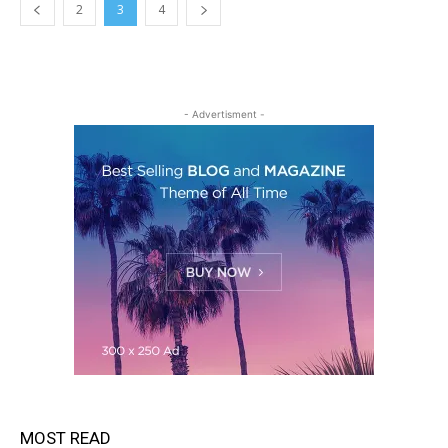
2
3
4
- Advertisment -
MOST READ