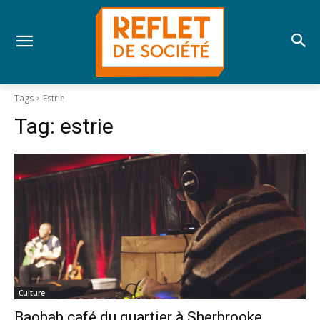
Tags
Estrie
Tag:
estrie
Culture
Baobab café du quartier à Sherbrooke