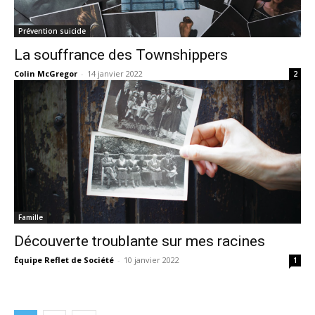
Prévention suicide
La souffrance des Townshippers
Colin McGregor
-
14 janvier 2022
2
Famille
Découverte troublante sur mes racines
Équipe Reflet de Société
-
10 janvier 2022
1