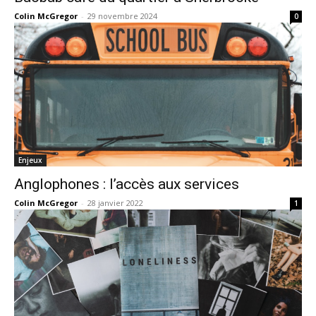
Colin McGregor
-
29 novembre 2024
0
Enjeux
Anglophones : l’accès aux services
Colin McGregor
-
28 janvier 2022
1