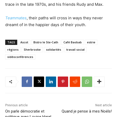
trace in the late 1970s, and his friends Rudy and Max.
Teammates
, their paths will cross in ways they never
dreamt of in the happier days of their youth.
TAGS
Ascot
Bistro le Ste-Cath
Café Baobab
estrie
régions
Sherbrooke
solidarités
travail social
vidéoconférences
Previous article
Next article
On parle démocratie et
Quand je pense à mes Noëls!
politique avec Louise Harel