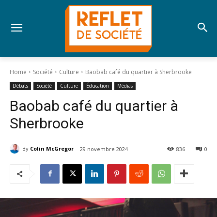
Home
Société
Culture
Baobab café du quartier à Sherbrooke
Débats
Société
Culture
Éducation
Médias
Baobab café du quartier à
Sherbrooke
By
Colin McGregor
29 novembre 2024
836
0