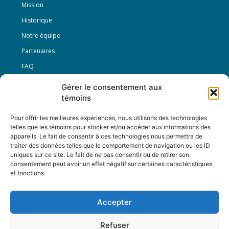
Mission
Historique
Notre équipe
Partenaires
FAQ
Gérer le consentement aux
Offre d’emploi
témoins
Conditions générales
Pour offrir les meilleures expériences, nous utilisons des technologies
telles que les témoins pour stocker et/ou accéder aux informations des
appareils. Le fait de consentir à ces technologies nous permettra de
Nous Suivre
traiter des données telles que le comportement de navigation ou les ID
uniques sur ce site. Le fait de ne pas consentir ou de retirer son
consentement peut avoir un effet négatif sur certaines caractéristiques
et fonctions.
Contactez-nous :
journal@journaldelarue.ca
Accepter
12-3894 rue Sainte-Catherine Est,
Montréal, Qc, H1W 2G4
Refuser