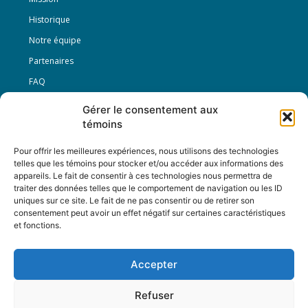
Historique
Notre équipe
Partenaires
FAQ
Gérer le consentement aux
Offre d’emploi
témoins
Conditions générales
Pour offrir les meilleures expériences, nous utilisons des technologies
telles que les témoins pour stocker et/ou accéder aux informations des
appareils. Le fait de consentir à ces technologies nous permettra de
Nous Suivre
traiter des données telles que le comportement de navigation ou les ID
uniques sur ce site. Le fait de ne pas consentir ou de retirer son
consentement peut avoir un effet négatif sur certaines caractéristiques
et fonctions.
Contactez-nous :
journal@journaldelarue.ca
Accepter
12-3894 rue Sainte-Catherine Est,
Montréal, Qc, H1W 2G4
Refuser
TÉL : 514-256-9000