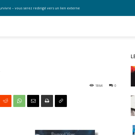
urvivre – vous serez redirigé vers un lien externe
L
t
1864
0