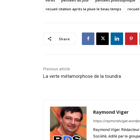
livres
pensées du jour
pensées philosophique
recueil citation après la pluie le beau temps
recuei
Share
Previous article
La verte métamorphose de la toundra
Raymond Viger
https://raymondviger.wordp
Raymond Viger. Rédacteur e
Société, édité par le group