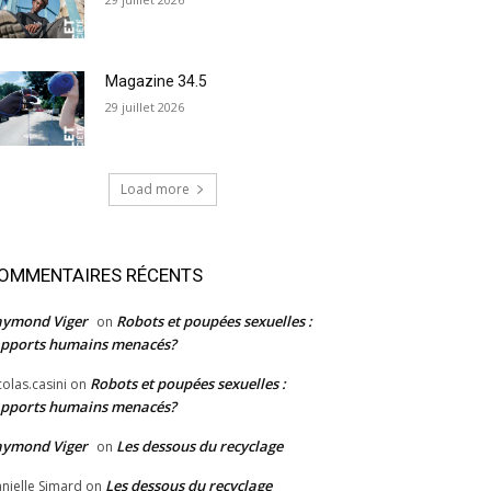
Magazine 34.5
29 juillet 2026
Load more
OMMENTAIRES RÉCENTS
aymond Viger
Robots et poupées sexuelles :
on
pports humains menacés?
Robots et poupées sexuelles :
colas.casini
on
pports humains menacés?
aymond Viger
Les dessous du recyclage
on
Les dessous du recyclage
nielle Simard
on