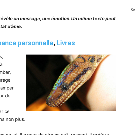
Re
 révèle un message, une émotion. Un même texte peut
état d’âme.
sance personnelle
,
Livres
s,
 à
omber,
urage
 ramper
ur de
er ce
ins non plus.
 en lui. Il a peur de dire ce qu’il ressent. Il préfère