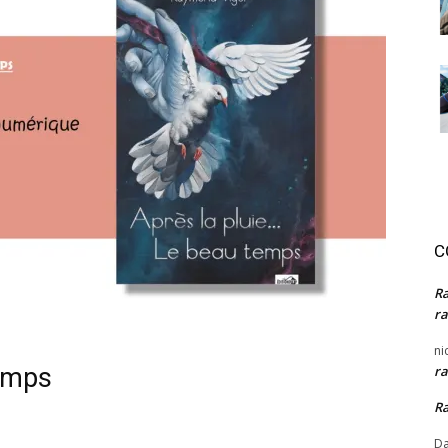
C
R
ra
ni
temps
ra
R
Da