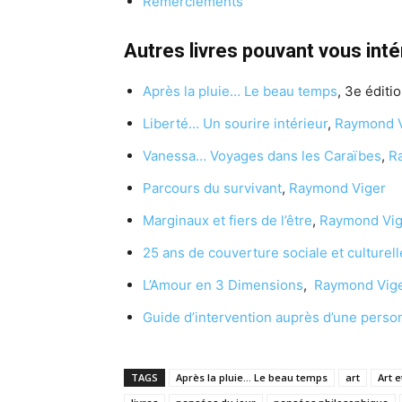
Remerciements
Autres livres pouvant vous int
Après la pluie… Le beau temps
, 3e éditio
Liberté… Un sourire intérieur
,
Raymond V
Vanessa… Voyages dans les Caraïbes
,
R
Parcours du survivant
,
Raymond Viger
Marginaux et fiers de l’être
,
Raymond Vig
25 ans de couverture sociale et culturell
L’Amour en 3 Dimensions
,
Raymond Vig
Guide d’intervention auprès d’une perso
TAGS
Après la pluie... Le beau temps
art
Art e