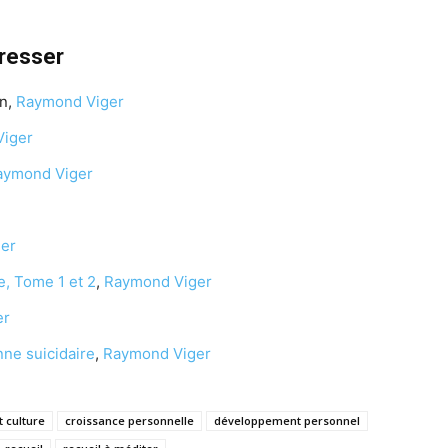
éresser
n,
Raymond Viger
iger
aymond Viger
er
e, Tome 1 et 2
,
Raymond Viger
er
nne suicidaire
,
Raymond Viger
t culture
croissance personnelle
développement personnel