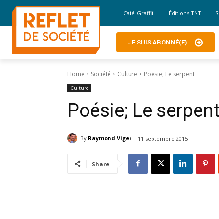
Café-Graffiti
Éditions TNT
S
JE SUIS ABONNÉ(E)
Home
Société
Culture
Poésie; Le serpent
Culture
Poésie; Le serpen
By
Raymond Viger
11 septembre 2015
Share