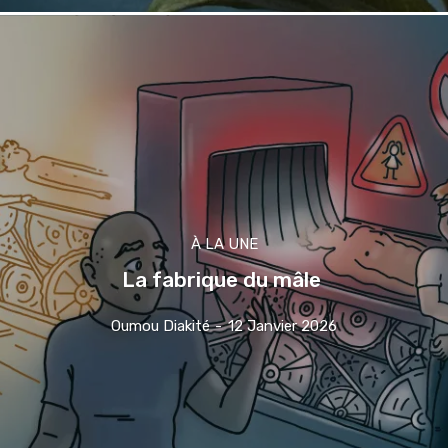
À LA UNE
La fabrique du mâle
Oumou Diakité
-
12 Janvier 2026