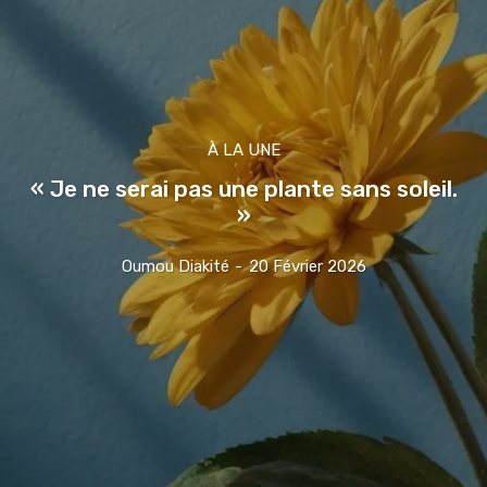
À LA UNE
« Je ne serai pas une plante sans soleil.
»
Oumou Diakité
-
20 Février 2026