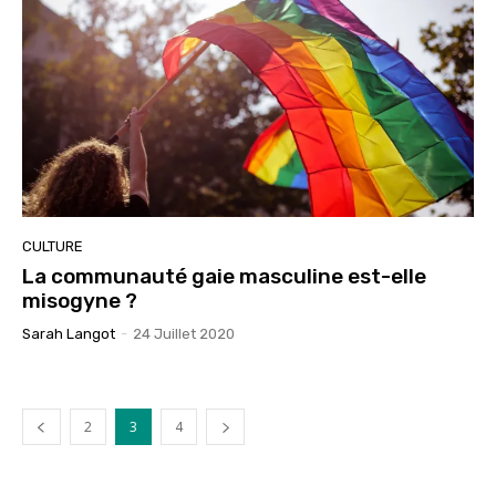
CULTURE
La communauté gaie masculine est-elle
misogyne ?
Sarah Langot
-
24 Juillet 2020
2
3
4