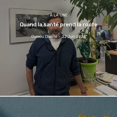
À LA UNE
Quand la santé prend la route
Oumou Diakité
-
22 Juin 2026