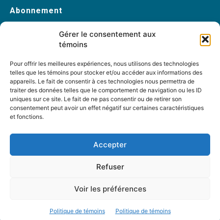
Abonnement
Abonnez-vous
Gérer le consentement aux
Changement d’adresse
témoins
Pour offrir les meilleures expériences, nous utilisons des technologies
telles que les témoins pour stocker et/ou accéder aux informations des
À propos
appareils. Le fait de consentir à ces technologies nous permettra de
traiter des données telles que le comportement de navigation ou les ID
Accueil
uniques sur ce site. Le fait de ne pas consentir ou de retirer son
Archives
consentement peut avoir un effet négatif sur certaines caractéristiques
et fonctions.
Table rondes
PDF Magazines
Accepter
À propos
Refuser
Coordonnées
Mission
Voir les préférences
Historique
Notre équipe
Politique de témoins
Politique de témoins