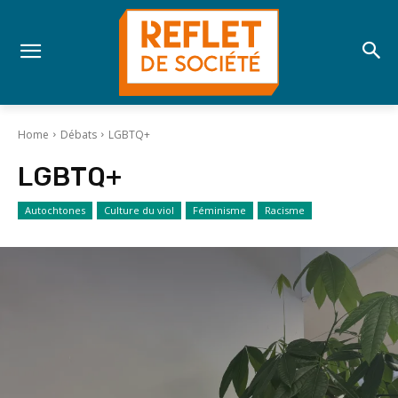
Home
Débats
LGBTQ+
LGBTQ+
Autochtones
Culture du viol
Féminisme
Racisme