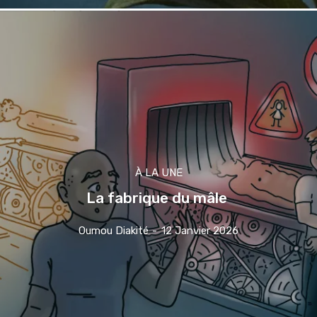
À LA UNE
La fabrique du mâle
Oumou Diakité
-
12 Janvier 2026