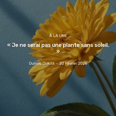
À LA UNE
« Je ne serai pas une plante sans soleil.
»
Oumou Diakité
-
20 Février 2026