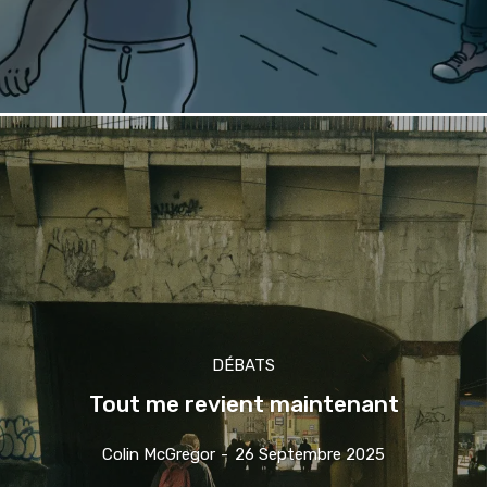
DÉBATS
Tout me revient maintenant
Colin McGregor
-
26 Septembre 2025