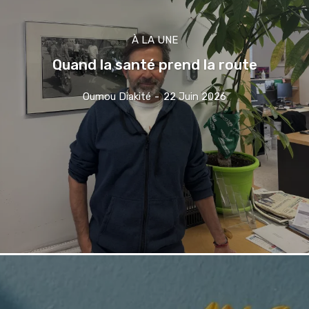
À LA UNE
Quand la santé prend la route
Oumou Diakité
-
22 Juin 2026