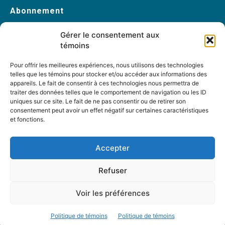
Abonnement
Abonnez-vous
Gérer le consentement aux
Changement d’adresse
témoins
Pour offrir les meilleures expériences, nous utilisons des technologies
telles que les témoins pour stocker et/ou accéder aux informations des
À propos
appareils. Le fait de consentir à ces technologies nous permettra de
traiter des données telles que le comportement de navigation ou les ID
Accueil
uniques sur ce site. Le fait de ne pas consentir ou de retirer son
Archives
consentement peut avoir un effet négatif sur certaines caractéristiques
et fonctions.
Table rondes
PDF Magazines
Accepter
À propos
Refuser
Coordonnées
Mission
Voir les préférences
Historique
Notre équipe
Politique de témoins
Politique de témoins