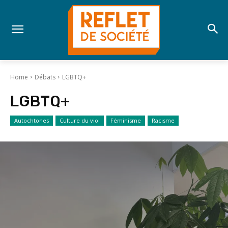
Home
Débats
LGBTQ+
LGBTQ+
Autochtones
Culture du viol
Féminisme
Racisme