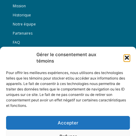
Mission
Historique
Notre équipe
Partenaires
FAQ
Gérer le consentement aux
Offre d’emploi
témoins
Conditions générales
Pour offrir les meilleures expériences, nous utilisons des technologies
telles que les témoins pour stocker et/ou accéder aux informations des
appareils. Le fait de consentir à ces technologies nous permettra de
Nous Suivre
traiter des données telles que le comportement de navigation ou les ID
uniques sur ce site. Le fait de ne pas consentir ou de retirer son
consentement peut avoir un effet négatif sur certaines caractéristiques
et fonctions.
Contactez-nous :
journal@journaldelarue.ca
Accepter
12-3894 rue Sainte-Catherine Est,
Montréal, Qc, H1W 2G4