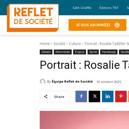
Café-Graffiti
Éditions TNT
S
JE SUIS ABONNÉ(E)
Home
Société
Culture
Portrait : Rosalie Taillefer
Débats
Féminisme
Enjeux
Santé
Handicaps
Sociét
Portrait : Rosalie 
By
Équipe Reflet de Société
10 octobre 2025
Share