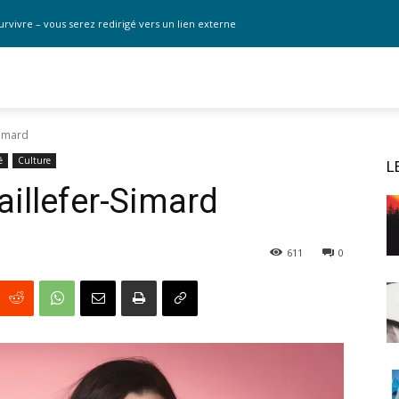
urvivre – vous serez redirigé vers un lien externe
-Simard
é
Culture
L
Taillefer-Simard
611
0