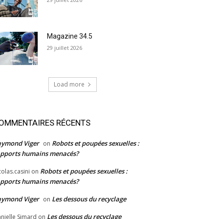
Magazine 34.5
29 juillet 2026
Load more
OMMENTAIRES RÉCENTS
aymond Viger
Robots et poupées sexuelles :
on
pports humains menacés?
Robots et poupées sexuelles :
colas.casini
on
pports humains menacés?
aymond Viger
Les dessous du recyclage
on
Les dessous du recyclage
nielle Simard
on