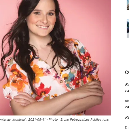
C
R
ra
ni
ra
R
Frontenac, Montreal ; 2021-05-11 - Photo : Bruno Petrozza/Les Publications
Da