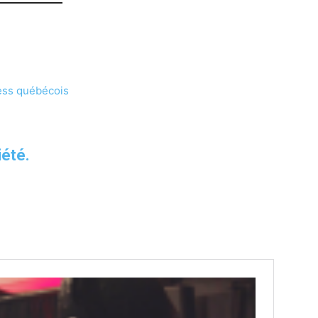
ess québécois
iété.