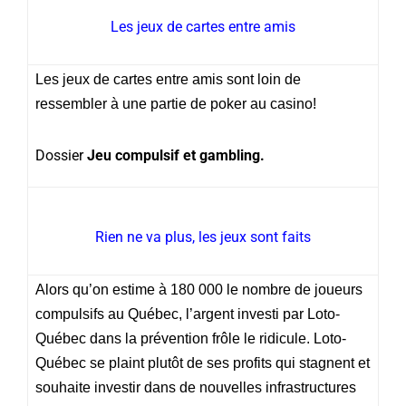
Les jeux de cartes entre amis
Les jeux de cartes entre amis sont loin de
ressembler à une partie de poker au casino!
Dossier
Jeu compulsif et gambling.
Rien ne va plus, les jeux sont faits
Alors qu’on estime à 180 000 le nombre de joueurs
compulsifs au Québec, l’argent investi par Loto-
Québec dans la prévention frôle le ridicule. Loto-
Québec se plaint plutôt de ses profits qui stagnent et
souhaite investir dans de nouvelles infrastructures