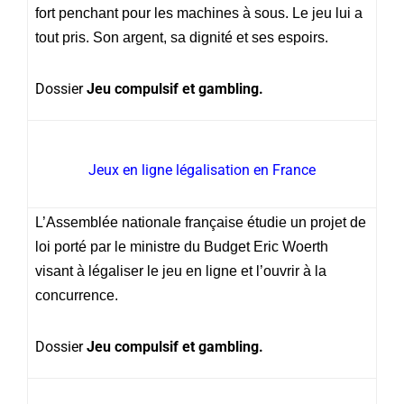
fort penchant pour les machines à sous. Le jeu lui a
tout pris. Son argent, sa dignité et ses espoirs.
Dossier
Jeu compulsif et gambling.
Jeux en ligne légalisation en France
L’Assemblée nationale française étudie un projet de
loi porté par le ministre du Budget Eric Woerth
visant à légaliser le jeu en ligne et l’ouvrir à la
concurrence.
Dossier
Jeu compulsif et gambling.