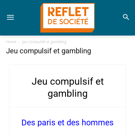
Home
Jeu compulsif et gambling
Jeu compulsif et gambling
Jeu compulsif et
gambling
Des paris et des hommes