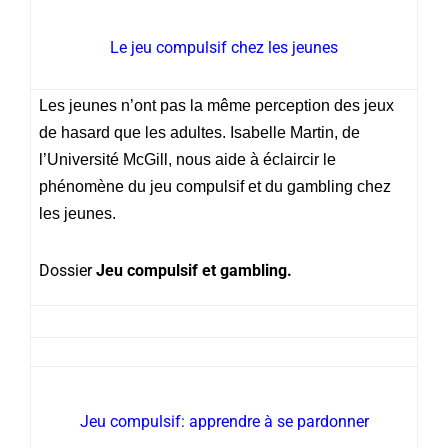
Le jeu compulsif chez les jeunes
Les jeunes n’ont pas la même perception des jeux
de hasard que les adultes. Isabelle Martin, de
l’Université McGill, nous aide à éclaircir le
phénomène du jeu compulsif et du gambling chez
les jeunes.
Dossier
Jeu compulsif et gambling.
Jeu compulsif: apprendre à se pardonner