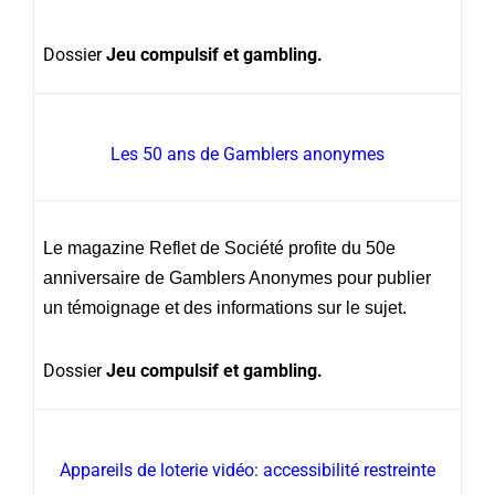
Dossier
Jeu compulsif et gambling.
Les 50 ans de Gamblers anonymes
Le magazine Reflet de Société profite du 50e
anniversaire de Gamblers Anonymes pour publier
un témoignage et des informations sur le sujet.
Dossier
Jeu compulsif et gambling.
Appareils de loterie vidéo: accessibilité restreinte