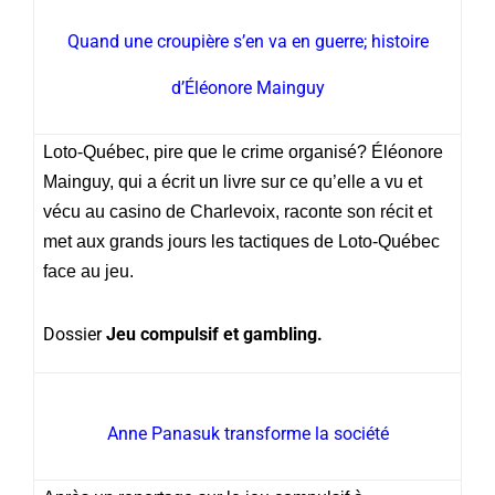
Quand une croupière s’en va en guerre; histoire
d’Éléonore Mainguy
Loto-Québec, pire que le crime organisé? Éléonore
Mainguy, qui a écrit un livre sur ce qu’elle a vu et
vécu au casino de Charlevoix, raconte son récit et
met aux grands jours les tactiques de Loto-Québec
face au jeu.
Dossier
Jeu compulsif et gambling.
Anne Panasuk transforme la société