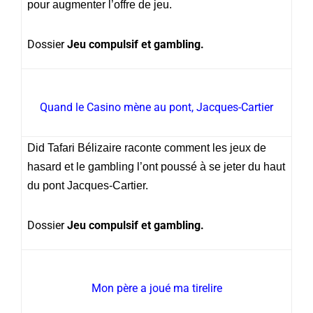
pour augmenter l’offre de jeu.
Dossier
Jeu compulsif et gambling.
Quand le Casino mène au pont, Jacques-Cartier
Did Tafari Bélizaire raconte comment les jeux de
hasard et le gambling l’ont poussé à se jeter du haut
du pont Jacques-Cartier.
Dossier
Jeu compulsif et gambling.
Mon père a joué ma tirelire