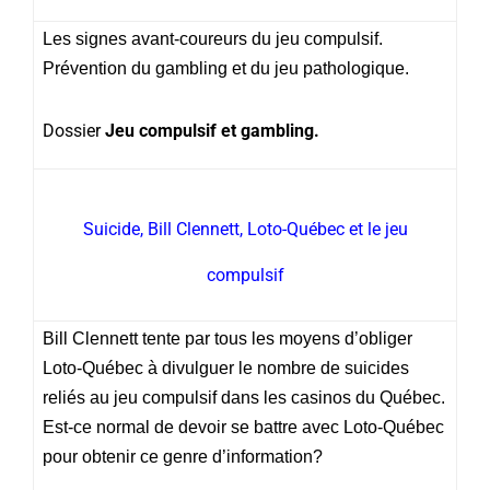
Les signes avant-coureurs du jeu compulsif.
Prévention du gambling et du jeu pathologique.
Dossier
Jeu compulsif et gambling.
Suicide, Bill Clennett, Loto-Québec et le jeu
compulsif
Bill Clennett tente par tous les moyens d’obliger
Loto-Québec à divulguer le nombre de suicides
reliés au jeu compulsif dans les casinos du Québec.
Est-ce normal de devoir se battre avec Loto-Québec
pour obtenir ce genre d’information?