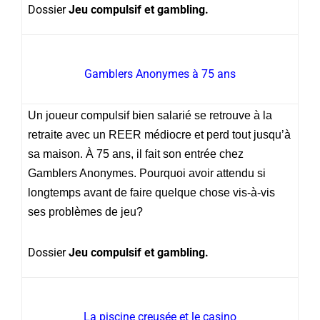
Dossier
Jeu compulsif et gambling.
Gamblers Anonymes à 75 ans
Un joueur compulsif bien salarié se retrouve à la
retraite avec un REER médiocre et perd tout jusqu’à
sa maison. À 75 ans, il fait son entrée chez
Gamblers Anonymes. Pourquoi avoir attendu si
longtemps avant de faire quelque chose vis-à-vis
ses problèmes de jeu?
Dossier
Jeu compulsif et gambling.
La piscine creusée et le casino